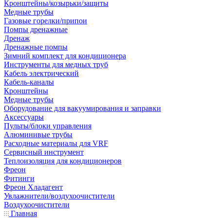
Кронштейны/козырьки/защиты
Медные трубы
Газовые горелки/припои
Помпы дренажные
Дренаж
Дренажные помпы
Зимний комплект для кондиционера
Инструменты для медных труб
Кабель электрический
Кабель-каналы
Кронштейны
Медные трубы
Оборудование для вакуумирования и заправки
Аксессуары
Пульты/блоки управления
Алюминивые трубы
Расходные материалы для VRF
Сервисный инструмент
Теплоизоляция для кондиционеров
Фреон
Фитинги
Фреон Хладагент
Увлажнители/воздухоочистители
Воздухоочистители
Главная