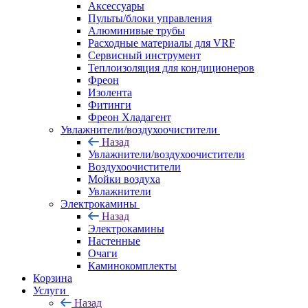
Аксессуары
Пульты/блоки управления
Алюминивые трубы
Расходные материалы для VRF
Сервисный инструмент
Теплоизоляция для кондиционеров
Фреон
Изолента
Фитинги
Фреон Хладагент
Увлажнители/воздухоочистители
Назад
Увлажнители/воздухоочистители
Воздухоочистители
Мойки воздуха
Увлажнители
Электрокамины
Назад
Электрокамины
Настенные
Очаги
Каминокомплекты
Корзина
Услуги
Назад