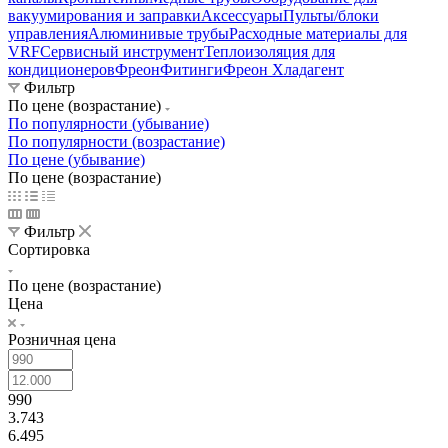
вакуумирования и заправки
Аксессуары
Пульты/блоки
управления
Алюминивые трубы
Расходные материалы для
VRF
Сервисный инструмент
Теплоизоляция для
кондиционеров
Фреон
Фитинги
Фреон Хладагент
Фильтр
По цене (возрастание)
По популярности (убывание)
По популярности (возрастание)
По цене (убывание)
По цене (возрастание)
Фильтр
Сортировка
По цене (возрастание)
Цена
Розничная цена
990
3.743
6.495