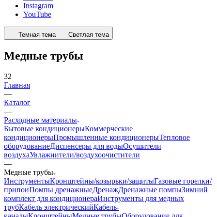
Instagram
YouTube
Темная тема
Светлая тема
Медные трубы
32
Главная
—
Каталог
—
Расходные материалы
Бытовые кондиционеры
Коммерческие
кондиционеры
Промышленные кондиционеры
Тепловое
оборудование
Диспенсеры для воды
Осушители
воздуха
Увлажнители/воздухоочистители
—
Медные трубы
Инструменты
Кронштейны/козырьки/защиты
Газовые горелки/
припои
Помпы дренажные
Дренаж
Дренажные помпы
Зимний
комплект для кондиционера
Инструменты для медных
труб
Кабель электрический
Кабель-
каналы
Кронштейны
Медные трубы
Оборудование для