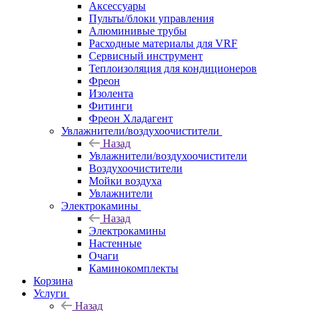
Аксессуары
Пульты/блоки управления
Алюминивые трубы
Расходные материалы для VRF
Сервисный инструмент
Теплоизоляция для кондиционеров
Фреон
Изолента
Фитинги
Фреон Хладагент
Увлажнители/воздухоочистители
Назад
Увлажнители/воздухоочистители
Воздухоочистители
Мойки воздуха
Увлажнители
Электрокамины
Назад
Электрокамины
Настенные
Очаги
Каминокомплекты
Корзина
Услуги
Назад