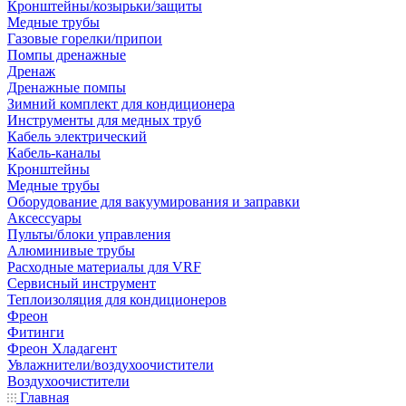
Кронштейны/козырьки/защиты
Медные трубы
Газовые горелки/припои
Помпы дренажные
Дренаж
Дренажные помпы
Зимний комплект для кондиционера
Инструменты для медных труб
Кабель электрический
Кабель-каналы
Кронштейны
Медные трубы
Оборудование для вакуумирования и заправки
Аксессуары
Пульты/блоки управления
Алюминивые трубы
Расходные материалы для VRF
Сервисный инструмент
Теплоизоляция для кондиционеров
Фреон
Фитинги
Фреон Хладагент
Увлажнители/воздухоочистители
Воздухоочистители
Главная