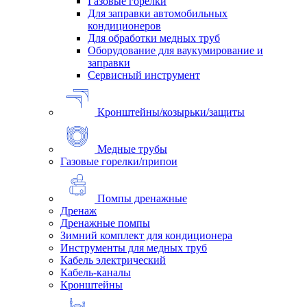
Газовые горелки
Для заправки автомобильных
кондиционеров
Для обработки медных труб
Оборудование для ваукумирование и
заправки
Сервисный инструмент
Кронштейны/козырьки/защиты
Медные трубы
Газовые горелки/припои
Помпы дренажные
Дренаж
Дренажные помпы
Зимний комплект для кондиционера
Инструменты для медных труб
Кабель электрический
Кабель-каналы
Кронштейны