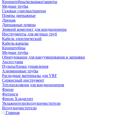
Кронштейны/козырьки/защиты
Медные трубы
Газовые горелки/припои
Помпы дренажные
Дренаж
Дренажные помпы
Зимний комплект для кондиционера
Инструменты для медных труб
Кабель электрический
Кабель-каналы
Кронштейны
Медные трубы
Оборудование для вакуумирования и заправки
Аксессуары
Пульты/блоки управления
Алюминивые трубы
Расходные материалы для VRF
Сервисный инструмент
Теплоизоляция для кондиционеров
Фреон
Фитинги
Фреон Хладагент
Увлажнители/воздухоочистители
Воздухоочистители
Главная