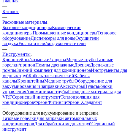
Главная
—
Каталог
—
Расходные материалы
Бытовые кондиционеры
Коммерческие
кондиционеры
Промышленные кондиционеры
Тепловое
оборудование
Диспенсеры для воды
Осушители
воздуха
Увлажнители/воздухоочистители
—
Инструменты
Кронштейны/козырьки/защиты
Медные трубы
Газовые
горелки/припои
Помпы дренажные
Дренаж
Дренажные
помпы
Зимний комплект для кондиционера
Инструменты для
медных труб
Кабель электрический
Кабель-
каналы
Кронштейны
Медные трубы
Оборудование для
вакуумирования и заправки
Аксессуары
Пульты/блоки
управления
Алюминивые трубы
Расходные материалы для
VRF
Сервисный инструмент
Теплоизоляция для
кондиционеров
Фреон
Фитинги
Фреон Хладагент
—
Оборудование для ваукумирование и заправки
Газовые горелки
Для заправки автомобильных
кондиционеров
Для обработки медных труб
Сервисный
инструмент