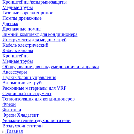
Кронштейны/козырьки/защиты
Медные трубы
Газовые горелки/припои
Помпы дренажные
Дренаж
Дренажные помпы
Зимний комплект для кондиционера
Инструменты для медных труб
Кабель электрический
Кабель-каналы
Кронштейны
Медные трубы
Оборудование для вакуумирования и заправки
Аксессуары
Пульты/блоки управления
Алюминивые трубы
Расходные материалы для VRF
Сервисный инструмент
Теплоизоляция для кондиционеров
Фреон
Фитинги
Фреон Хладагент
Увлажнители/воздухоочистители
Воздухоочистители
Главная