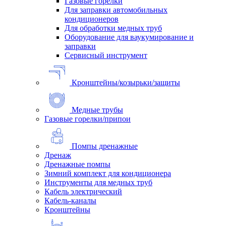
Газовые горелки
Для заправки автомобильных
кондиционеров
Для обработки медных труб
Оборудование для ваукумирование и
заправки
Сервисный инструмент
Кронштейны/козырьки/защиты
Медные трубы
Газовые горелки/припои
Помпы дренажные
Дренаж
Дренажные помпы
Зимний комплект для кондиционера
Инструменты для медных труб
Кабель электрический
Кабель-каналы
Кронштейны