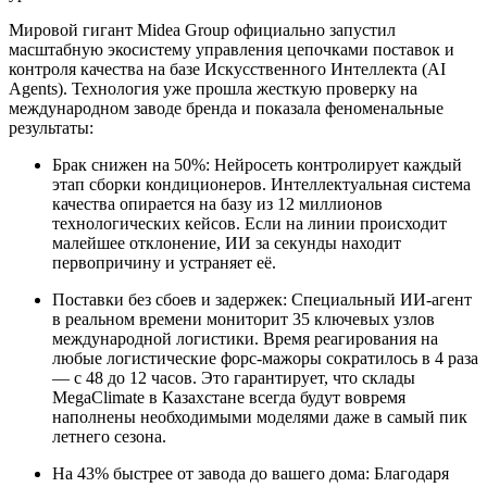
Мировой гигант Midea Group официально запустил
масштабную экосистему управления цепочками поставок и
контроля качества на базе Искусственного Интеллекта (AI
Agents). Технология уже прошла жесткую проверку на
международном заводе бренда и показала феноменальные
результаты:
Брак снижен на 50%: Нейросеть контролирует каждый
этап сборки кондиционеров. Интеллектуальная система
качества опирается на базу из 12 миллионов
технологических кейсов. Если на линии происходит
малейшее отклонение, ИИ за секунды находит
первопричину и устраняет её.
Поставки без сбоев и задержек: Специальный ИИ-агент
в реальном времени мониторит 35 ключевых узлов
международной логистики. Время реагирования на
любые логистические форс-мажоры сократилось в 4 раза
— с 48 до 12 часов. Это гарантирует, что склады
MegaClimate в Казахстане всегда будут вовремя
наполнены необходимыми моделями даже в самый пик
летнего сезона.
На 43% быстрее от завода до вашего дома: Благодаря