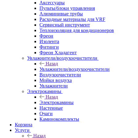
Аксессуары
Пульты/блоки управления
Алюминивые трубы
Расходные материалы для VRF
Сервисный инструмент
Теплоизоляция для кондиционеров
Фреон
Изолента
Фитинги
Фреон Хладагент
Увлажнители/воздухоочистители
Назад
Увлажнители/воздухоочистители
Воздухоочистители
Мойки воздуха
Увлажнители
Электрокамины
Назад
Электрокамины
Настенные
Очаги
Каминокомплекты
Корзина
Услуги
Назад