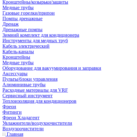
Кронштейны/козырьки/защиты
Медные трубы
Газовые горелки/припои
Помпы дренажные
Дренаж
Дренажные помпы
Зимний комплект для кондиционера
Инструменты для медных труб
Кабель электрический
Кабель-каналы
Кронштейны
Медные трубы
Оборудование для вакуумирования и заправки
Аксессуары
Пульты/блоки управления
Алюминивые трубы
Расходные материалы для VRF
Сервисный инструмент
Теплоизоляция для кондиционеров
Фреон
Фитинги
Фреон Хладагент
Увлажнители/воздухоочистители
Воздухоочистители
Главная