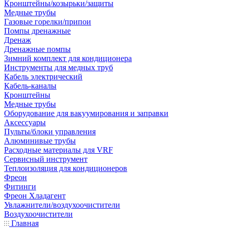
Кронштейны/козырьки/защиты
Медные трубы
Газовые горелки/припои
Помпы дренажные
Дренаж
Дренажные помпы
Зимний комплект для кондиционера
Инструменты для медных труб
Кабель электрический
Кабель-каналы
Кронштейны
Медные трубы
Оборудование для вакуумирования и заправки
Аксессуары
Пульты/блоки управления
Алюминивые трубы
Расходные материалы для VRF
Сервисный инструмент
Теплоизоляция для кондиционеров
Фреон
Фитинги
Фреон Хладагент
Увлажнители/воздухоочистители
Воздухоочистители
Главная