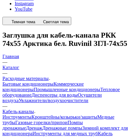
Instagram
YouTube
Темная тема
Светлая тема
Заглушка для кабель-канала РКК
74х55 Арктика бел. Ruvinil ЗГЛ-74х55
Главная
—
Каталог
—
Расходные материалы
Бытовые кондиционеры
Коммерческие
кондиционеры
Промышленные кондиционеры
Тепловое
оборудование
Диспенсеры для воды
Осушители
воздуха
Увлажнители/воздухоочистители
—
Кабель-каналы
Инструменты
Кронштейны/козырьки/защиты
Медные
трубы
Газовые горелки/припои
Помпы
дренажные
Дренаж
Дренажные помпы
Зимний комплект для
кондиционера
Инструменты для медных труб
Кабель