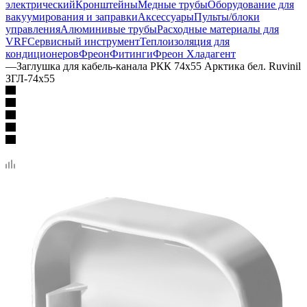
электрический
Кронштейны
Медные трубы
Оборудование для
вакуумирования и заправки
Аксессуары
Пульты/блоки
управления
Алюминивые трубы
Расходные материалы для
VRF
Сервисный инструмент
Теплоизоляция для
кондиционеров
Фреон
Фитинги
Фреон Хладагент
—
Заглушка для кабель-канала РКК 74х55 Арктика бел. Ruvinil
ЗГЛ-74х55