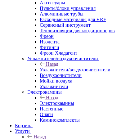
Аксессуары
Пульты/блоки управления
Алюминивые трубы
Расходные материалы для VRF
Сервисный инструмент
Теплоизоляция для кондиционеров
Фреон
Изолента
Фитинги
Фреон Хладагент
Увлажнители/воздухоочистители
Назад
Увлажнители/воздухоочистители
Воздухоочистители
Мойки воздуха
Увлажнители
Электрокамины
Назад
Электрокамины
Настенные
Очаги
Каминокомплекты
Корзина
Услуги
Назад