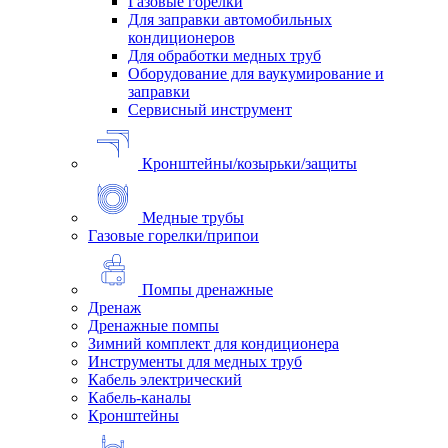
Газовые горелки
Для заправки автомобильных
кондиционеров
Для обработки медных труб
Оборудование для ваукумирование и
заправки
Сервисный инструмент
Кронштейны/козырьки/защиты
Медные трубы
Газовые горелки/припои
Помпы дренажные
Дренаж
Дренажные помпы
Зимний комплект для кондиционера
Инструменты для медных труб
Кабель электрический
Кабель-каналы
Кронштейны