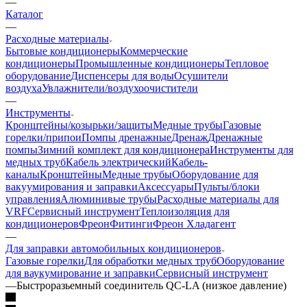
—
Каталог
—
Расходные материалы
Бытовые кондиционеры
Коммерческие
кондиционеры
Промышленные кондиционеры
Тепловое
оборудование
Диспенсеры для воды
Осушители
воздуха
Увлажнители/воздухоочистители
—
Инструменты
Кронштейны/козырьки/защиты
Медные трубы
Газовые
горелки/припои
Помпы дренажные
Дренаж
Дренажные
помпы
Зимний комплект для кондиционера
Инструменты для
медных труб
Кабель электрический
Кабель-
каналы
Кронштейны
Медные трубы
Оборудование для
вакуумирования и заправки
Аксессуары
Пульты/блоки
управления
Алюминивые трубы
Расходные материалы для
VRF
Сервисный инструмент
Теплоизоляция для
кондиционеров
Фреон
Фитинги
Фреон Хладагент
—
Для заправки автомобильных кондиционеров
Газовые горелки
Для обработки медных труб
Оборудование
для ваукумирование и заправки
Сервисный инструмент
—
Быстроразьемный соединитель QC-LA (низкое давление)