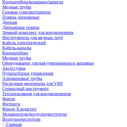
Кронштейны/козырьки/защиты
Медные трубы
Газовые горелки/припои
Помпы дренажные
Дренаж
Дренажные помпы
Зимний комплект для кондиционера
Инструменты для медных труб
Кабель электрический
Кабель-каналы
Кронштейны
Медные трубы
Оборудование для вакуумирования и заправки
Аксессуары
Пульты/блоки управления
Алюминивые трубы
Расходные материалы для VRF
Сервисный инструмент
Теплоизоляция для кондиционеров
Фреон
Фитинги
Фреон Хладагент
Увлажнители/воздухоочистители
Воздухоочистители
Главная