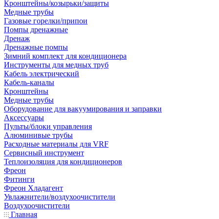
Кронштейны/козырьки/защиты
Медные трубы
Газовые горелки/припои
Помпы дренажные
Дренаж
Дренажные помпы
Зимний комплект для кондиционера
Инструменты для медных труб
Кабель электрический
Кабель-каналы
Кронштейны
Медные трубы
Оборудование для вакуумирования и заправки
Аксессуары
Пульты/блоки управления
Алюминивые трубы
Расходные материалы для VRF
Сервисный инструмент
Теплоизоляция для кондиционеров
Фреон
Фитинги
Фреон Хладагент
Увлажнители/воздухоочистители
Воздухоочистители
Главная