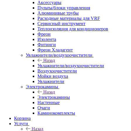
Аксессуары
Пульты/блоки управления
Алюминивые трубы
Расходные материалы для VRF
Сервисный инструмент
Теплоизоляция для кондиционеров
Фреон
Изолента
Фитинги
Фреон Хладагент
Увлажнители/воздухоочистители
Назад
Увлажнители/воздухоочистители
Воздухоочистители
Мойки воздуха
Увлажнители
Электрокамины
Назад
Электрокамины
Настенные
Очаги
Каминокомплекты
Корзина
Услуги
Назад