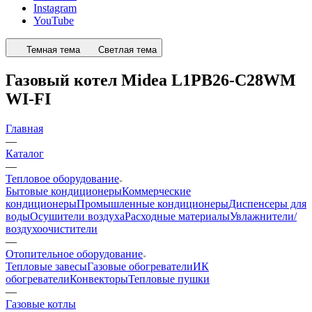
Instagram
YouTube
Темная тема
Светлая тема
Газовый котел Midea L1PB26-C28WM
WI-FI
Главная
—
Каталог
—
Тепловое оборудование
Бытовые кондиционеры
Коммерческие
кондиционеры
Промышленные кондиционеры
Диспенсеры для
воды
Осушители воздуха
Расходные материалы
Увлажнители/
воздухоочистители
—
Отопительное оборудование
Тепловые завесы
Газовые обогреватели
ИК
обогреватели
Конвекторы
Тепловые пушки
—
Газовые котлы