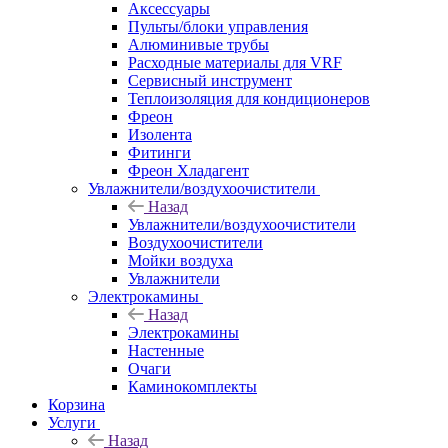
Аксессуары
Пульты/блоки управления
Алюминивые трубы
Расходные материалы для VRF
Сервисный инструмент
Теплоизоляция для кондиционеров
Фреон
Изолента
Фитинги
Фреон Хладагент
Увлажнители/воздухоочистители
Назад
Увлажнители/воздухоочистители
Воздухоочистители
Мойки воздуха
Увлажнители
Электрокамины
Назад
Электрокамины
Настенные
Очаги
Каминокомплекты
Корзина
Услуги
Назад