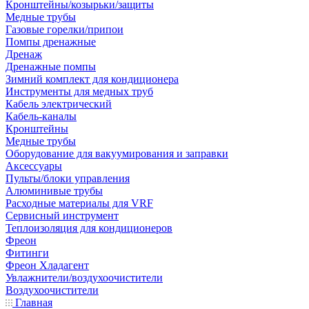
Кронштейны/козырьки/защиты
Медные трубы
Газовые горелки/припои
Помпы дренажные
Дренаж
Дренажные помпы
Зимний комплект для кондиционера
Инструменты для медных труб
Кабель электрический
Кабель-каналы
Кронштейны
Медные трубы
Оборудование для вакуумирования и заправки
Аксессуары
Пульты/блоки управления
Алюминивые трубы
Расходные материалы для VRF
Сервисный инструмент
Теплоизоляция для кондиционеров
Фреон
Фитинги
Фреон Хладагент
Увлажнители/воздухоочистители
Воздухоочистители
Главная