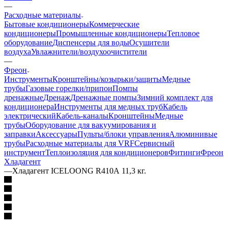
—
Расходные материалы
Бытовые кондиционеры
Коммерческие
кондиционеры
Промышленные кондиционеры
Тепловое
оборудование
Диспенсеры для воды
Осушители
воздуха
Увлажнители/воздухоочистители
—
Фреон
Инструменты
Кронштейны/козырьки/защиты
Медные
трубы
Газовые горелки/припои
Помпы
дренажные
Дренаж
Дренажные помпы
Зимний комплект для
кондиционера
Инструменты для медных труб
Кабель
электрический
Кабель-каналы
Кронштейны
Медные
трубы
Оборудование для вакуумирования и
заправки
Аксессуары
Пульты/блоки управления
Алюминивые
трубы
Расходные материалы для VRF
Сервисный
инструмент
Теплоизоляция для кондиционеров
Фитинги
Фреон
Хладагент
—
Хладагент ICELOONG R410А 11,3 кг.