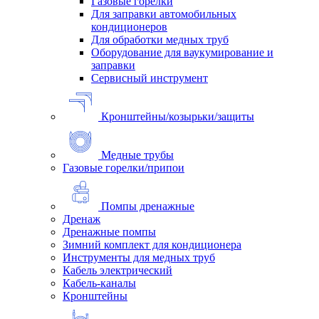
Газовые горелки
Для заправки автомобильных
кондиционеров
Для обработки медных труб
Оборудование для ваукумирование и
заправки
Сервисный инструмент
Кронштейны/козырьки/защиты
Медные трубы
Газовые горелки/припои
Помпы дренажные
Дренаж
Дренажные помпы
Зимний комплект для кондиционера
Инструменты для медных труб
Кабель электрический
Кабель-каналы
Кронштейны