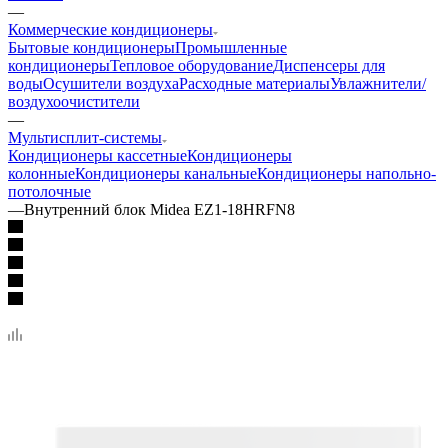
—
Коммерческие кондиционеры
Бытовые кондиционеры
Промышленные
кондиционеры
Тепловое оборудование
Диспенсеры для
воды
Осушители воздуха
Расходные материалы
Увлажнители/
воздухоочистители
—
Мультисплит-системы
Кондиционеры кассетные
Кондиционеры
колонные
Кондиционеры канальные
Кондиционеры напольно-
потолочные
—
Внутренний блок Midea EZ1-18HRFN8