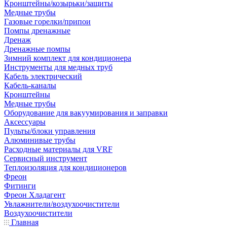
Кронштейны/козырьки/защиты
Медные трубы
Газовые горелки/припои
Помпы дренажные
Дренаж
Дренажные помпы
Зимний комплект для кондиционера
Инструменты для медных труб
Кабель электрический
Кабель-каналы
Кронштейны
Медные трубы
Оборудование для вакуумирования и заправки
Аксессуары
Пульты/блоки управления
Алюминивые трубы
Расходные материалы для VRF
Сервисный инструмент
Теплоизоляция для кондиционеров
Фреон
Фитинги
Фреон Хладагент
Увлажнители/воздухоочистители
Воздухоочистители
Главная