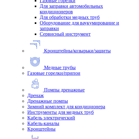
Газовые горелки
Для заправки автомобильных
кондиционеров
Для обработки медных труб
Оборудование для ваукумирование и
заправки
Сервисный инструмент
Кронштейны/козырьки/защиты
Медные трубы
Газовые горелки/припои
Помпы дренажные
Дренаж
Дренажные помпы
Зимний комплект для кондиционера
Инструменты для медных труб
Кабель электрический
Кабель-каналы
Кронштейны